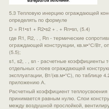
5.3 Тепловую инерцию ограждающей кон
определять по формуле
D = R1•s1 + R2•s2 + . + Rn•sn, (5.4)
где R1, R2, . , Rn - термические сопрот
ограждающей конструкции, кв.м•°С/Вт, 
(5.5);
s1, s2, . , sn - расчетные коэффициенты
отдельных слоев ограждающей конструк
эксплуатации, Вт/(кв.м•°С), по таблице 4
приложению А.
Расчетный коэффициент теплоусвоения
принимается равным нулю. Слои констр
между воздушной прослойкой, вентили