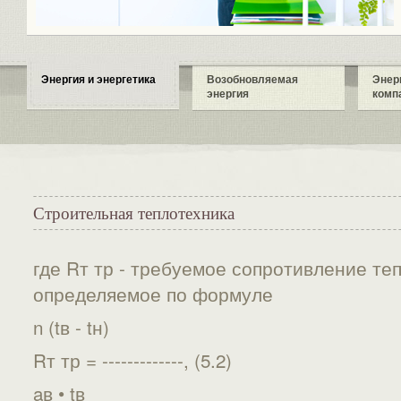
Энергия и энергетика
Возобновляемая
Энер
энергия
комп
Строительная теплотехника
где Rт тр - требуемое сопротивление теп
определяемое по формуле
n (tв - tн)
Rт тр = -------------, (5.2)
aв • tв