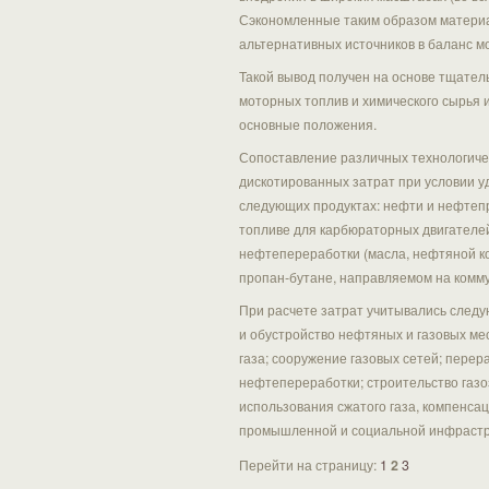
Сэкономленные таким образом материа
альтернативных источников в баланс м
Такой вывод получен на основе тщател
моторных топлив и химического сырья 
основные положения.
Сопоставление различных технологиче
дискотированных затрат при условии у
следующих продуктах: нефти и нефтепр
топливе для карбюраторных двигателе
нефтепереработки (масла, нефтяной ко
пропан-бутане, направляемом на комм
При расчете затрат учитывались следу
и обустройство нефтяных и газовых ме
газа; сооружение газовых сетей; перер
нефтепереработки; строительство газо
использования сжатого газа, компенса
промышленной и социальной инфрастр
Перейти на страницу:
1
2
3