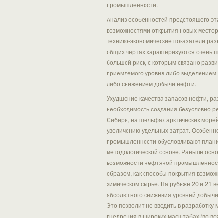
промышленности.
Анализ особенностей предстоящего эт
возможностями открытия новых местор
технико-экономические показатели раз
общих чертах характеризуются очень 
большой риск, с которым связано разв
приемлемого уровня либо выделением д
либо снижением добычи нефти.
Ухудшение качества запасов нефти, р
необходимость создания безусловно ре
Сибири, на шельфах арктических морей
увеличению удельных затрат. Особенно
промышленности обусловливают плани
методологической основе. Раньше осн
возможности нефтяной промышленности
образом, как способы покрытия возмож
химическом сырье. На рубеже 20 и 21 
абсолютного снижения уровней добычи н
Это позволит не вводить в разработку 
внедрения в широких масштабах (во вся