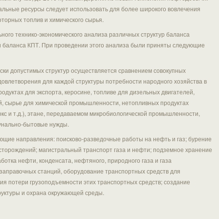
льные ресурсы следует использовать для более широкого вовлечения
оторных топлив и химического сырья.
ьного технико-экономического анализа различных структур баланса
и баланса КПТ. При проведении этого анализа были приняты следующие
ски допустимых структур осуществляется сравнением совокупных
довлетворения для каждой структуры потребности народного хозяйства в
одуктах для экспорта, керосине, топливе для дизельных двигателей,
й, сырье для химической промышленности, нетопливных продуктах
кс и т.д.), этане, передаваемом микробиологической промышленности,
унально-бытовые нужды.
ющие направления: поисково-разведочные работы на нефть и газ; бурение
сторождений; магистральный транспорт газа и нефти; подземное хранение
аботка нефти, конденсата, нефтяного, природного газа и газа
заправочных станций, оборудование транспортных средств для
ция потери грузоподъемности этих транспортных средств; создание
уктуры и охрана окружающей среды.