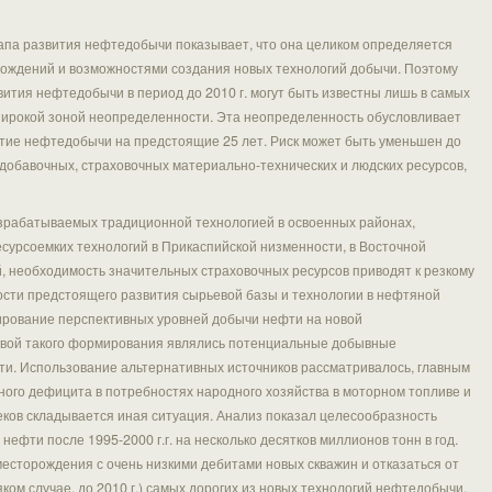
апа развития нефтедобычи показывает, что она целиком определяется
ождений и возможностями создания новых технологий добычи. Поэтому
вития нефтедобычи в период до 2010 г. могут быть известны лишь в самых
широкой зоной неопределенности. Эта неопределенность обусловливает
итие нефтедобычи на предстоящие 25 лет. Риск может быть уменьшен до
обавочных, страховочных материально-технических и людских ресурсов,
азрабатываемых традиционной технологией в освоенных районах,
сурсоемких технологий в Прикаспийской низменности, в Восточной
, необходимость значительных страховочных ресурсов приводят к резкому
сти предстоящего развития сырьевой базы и технологии в нефтяной
рование перспективных уровней добычи нефти на новой
овой такого формирования являлись потенциальные добывные
. Использование альтернативных источников рассматривалось, главным
ного дефицита в потребностях народного хозяйства в моторном топливе и
веков складывается иная ситуация. Анализ показал целесообразность
ефти после 1995-2000 г.г. на несколько десятков миллионов тонн в год.
месторождения с очень низкими дебитами новых скважин и отказаться от
ком случае, до 2010 г.) самых дорогих из новых технологий нефтедобычи.