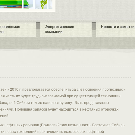
бновляемая
Энергетические
Новости и заметки
ия
компании
й к 2010 г. предполагается обеспечить за счет освоения прогнозных и
ная часть их будет трудноизвлекаемой при существующей технологии.
Западной Сибири только наполовину могут быть представлены
иями. Половина запасов будет находиться в нефтяных оторочках
ений.
ых нефтяных регионов (Прикаспийская низменность, Восточная Сибирь,
ки новых технологий практически во всех сферах нефтяной