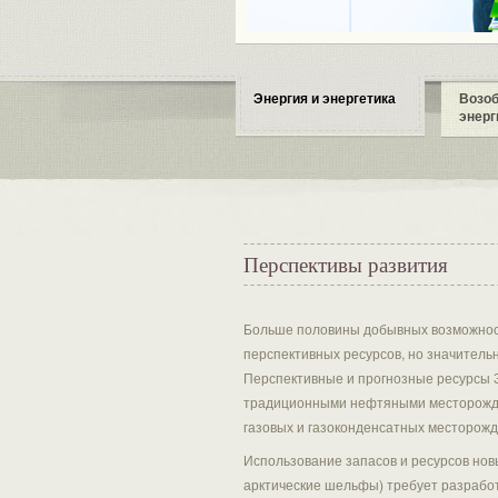
Энергия и энергетика
Возо
энерг
Перспективы развития
Больше половины добывных возможносте
перспективных ресурсов, но значитель
Перспективные и прогнозные ресурсы 
традиционными нефтяными месторожден
газовых и газоконденсатных месторожд
Использование запасов и ресурсов нов
арктические шельфы) требует разработ